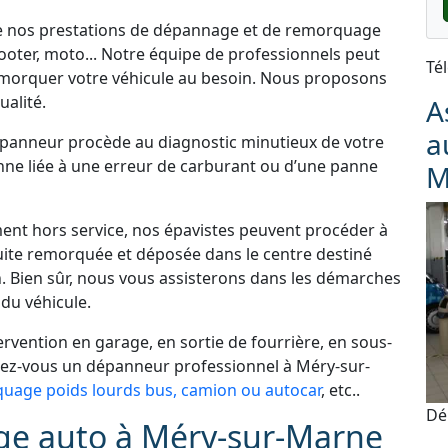
de nos prestations de dépannage et de remorquage
cooter, moto... Notre équipe de professionnels peut
Té
morquer votre véhicule au besoin. Nous proposons
alité.
A
a
dépanneur procède au diagnostic minutieux de votre
panne liée à une erreur de carburant ou d’une panne
M
ement hors service, nos épavistes peuvent procéder à
uite remorquée et déposée dans le centre destiné
. Bien sûr, nous vous assisterons dans les démarches
du véhicule.
vention en garage, en sortie de fourrière, en sous-
chez-vous un dépanneur professionnel à Méry-sur-
uage poids lourds bus, camion ou autocar
, etc..
Dé
ge auto à Méry-sur-Marne