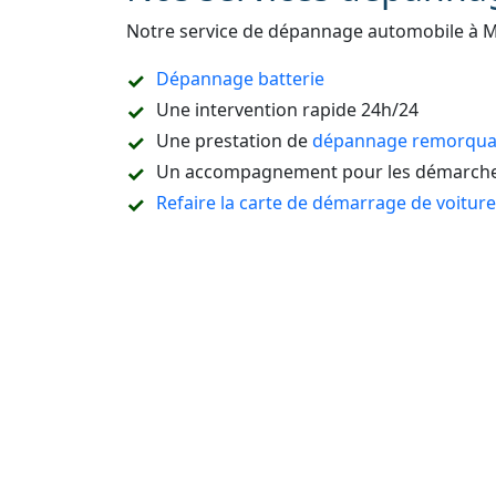
Notre service de dépannage automobile à 
Dépannage batterie
Une intervention rapide 24h/24
Une prestation de
dépannage remorquag
Un accompagnement pour les démarches
Refaire la carte de démarrage de voitur
Le dépannage sur place ou à domicile
Le remorquage en sous-sol
Le dépannage de tous types de véhicules
camion, etc.
L’ouverture de portière de voiture sans c
La destruction de véhicule
La vidange du réservoir ou un dépannag
La réparation pneu crevé
Dépannage auto Seine-et-Marne (77)