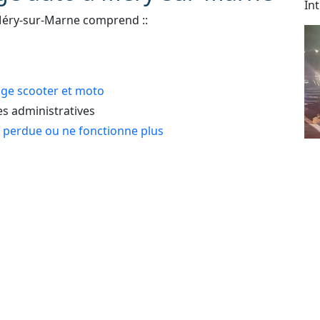
In
Méry-sur-Marne comprend ::
e scooter et moto
 administratives
e perdue ou ne fonctionne plus
Dé
 : automobile, véhicule de tourisme, deux roues,
As
24
lé
e erreur de carburant