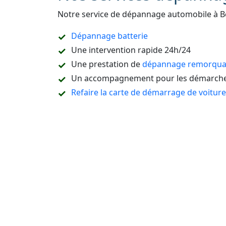
Notre service de dépannage automobile à B
Dépannage batterie
Une intervention rapide 24h/24
Une prestation de
dépannage remorquag
Un accompagnement pour les démarches
Refaire la carte de démarrage de voitur
Le dépannage sur place ou à domicile
Le remorquage en sous-sol
Le dépannage de tous types de véhicules
camion, etc.
L’ouverture de portière de voiture sans c
La destruction de véhicule
La vidange du réservoir ou un dépannag
La réparation pneu crevé
Dépannage auto Seine-et-Marne (77)