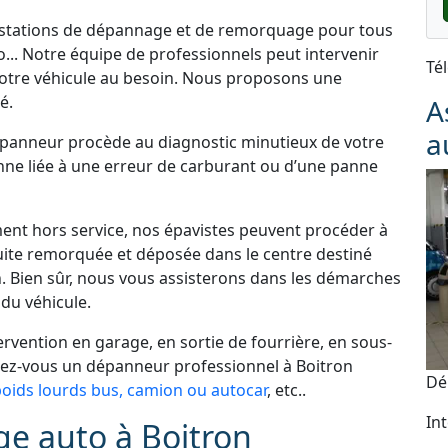
restations de dépannage et de remorquage pour tous
o... Notre équipe de professionnels peut intervenir
Té
tre véhicule au besoin. Nous proposons une
é.
A
a
dépanneur procède au diagnostic minutieux de votre
panne liée à une erreur de carburant ou d’une panne
ement hors service, nos épavistes peuvent procéder à
uite remorquée et déposée dans le centre destiné
. Bien sûr, nous vous assisterons dans les démarches
du véhicule.
vention en garage, en sortie de fourrière, en sous-
chez-vous un dépanneur professionnel à Boitron
Dé
ids lourds bus, camion ou autocar
, etc..
In
e auto à Boitron