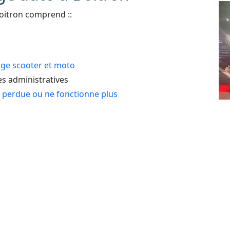
oitron comprend ::
e scooter et moto
 administratives
e perdue ou ne fonctionne plus
Dé
As
 : automobile, véhicule de tourisme, deux roues,
24
lé
e erreur de carburant