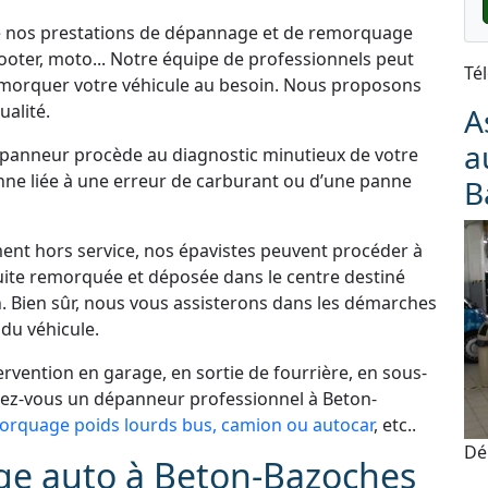
de nos prestations de dépannage et de remorquage
cooter, moto... Notre équipe de professionnels peut
Té
morquer votre véhicule au besoin. Nous proposons
alité.
A
a
dépanneur procède au diagnostic minutieux de votre
panne liée à une erreur de carburant ou d’une panne
B
ement hors service, nos épavistes peuvent procéder à
uite remorquée et déposée dans le centre destiné
. Bien sûr, nous vous assisterons dans les démarches
du véhicule.
vention en garage, en sortie de fourrière, en sous-
chez-vous un dépanneur professionnel à Beton-
rquage poids lourds bus, camion ou autocar
, etc..
Dé
ge auto à Beton-Bazoches