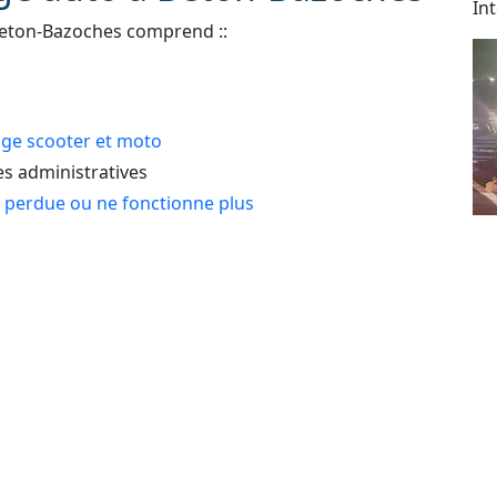
In
Beton-Bazoches comprend ::
e scooter et moto
 administratives
e perdue ou ne fonctionne plus
Dé
 : automobile, véhicule de tourisme, deux roues,
As
24
lé
e erreur de carburant