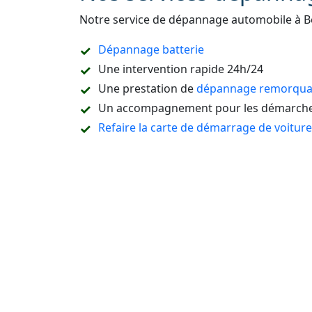
Notre service de dépannage automobile à 
Dépannage batterie
Une intervention rapide 24h/24
Une prestation de
dépannage remorquag
Un accompagnement pour les démarches
Refaire la carte de démarrage de voitur
Le dépannage sur place ou à domicile
Le remorquage en sous-sol
Le dépannage de tous types de véhicules
camion, etc.
L’ouverture de portière de voiture sans c
La destruction de véhicule
La vidange du réservoir ou un dépannag
La réparation pneu crevé
Dépannage auto Seine-et-Marne (77)