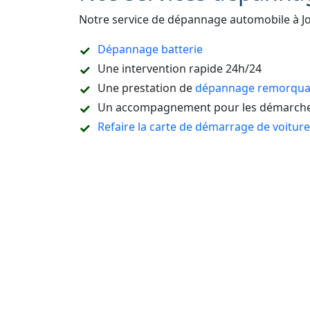
Notre service de dépannage automobile à J
Dépannage batterie
Une intervention rapide 24h/24
Une prestation de
dépannage remorquag
Un accompagnement pour les démarches
Refaire la carte de démarrage de voitur
Le dépannage sur place ou à domicile
Le remorquage en sous-sol
Le dépannage de tous types de véhicules
camion, etc.
L’ouverture de portière de voiture sans c
La destruction de véhicule
La vidange du réservoir ou un dépannag
La réparation pneu crevé
Dépannage auto Seine-et-Marne (77)