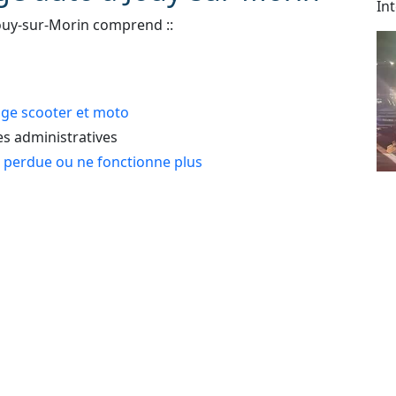
In
ouy-sur-Morin comprend ::
e scooter et moto
 administratives
e perdue ou ne fonctionne plus
Dé
 : automobile, véhicule de tourisme, deux roues,
As
24
lé
e erreur de carburant