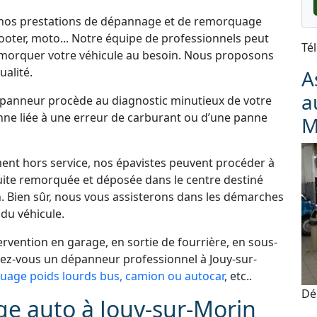
e nos prestations de dépannage et de remorquage
cooter, moto... Notre équipe de professionnels peut
Té
morquer votre véhicule au besoin. Nous proposons
alité.
A
a
dépanneur procède au diagnostic minutieux de votre
panne liée à une erreur de carburant ou d’une panne
M
ement hors service, nos épavistes peuvent procéder à
uite remorquée et déposée dans le centre destiné
. Bien sûr, nous vous assisterons dans les démarches
du véhicule.
vention en garage, en sortie de fourrière, en sous-
hez-vous un dépanneur professionnel à Jouy-sur-
age poids lourds bus, camion ou autocar
, etc..
Dé
e auto à Jouy-sur-Morin