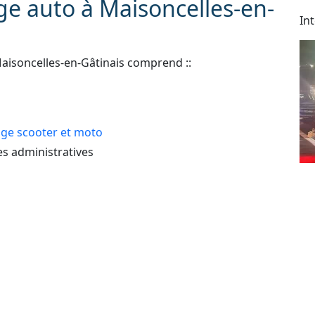
e auto à Maisoncelles-en-
In
aisoncelles-en-Gâtinais comprend ::
e scooter et moto
 administratives
e perdue ou ne fonctionne plus
Dé
As
 : automobile, véhicule de tourisme, deux roues,
24
lé
e erreur de carburant