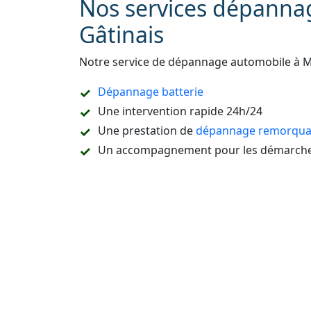
Nos services dépannag
Gâtinais
Notre service de dépannage automobile à M
Dépannage batterie
Une intervention rapide 24h/24
Une prestation de
dépannage remorquag
Un accompagnement pour les démarches
Refaire la carte de démarrage de voitur
Le dépannage sur place ou à domicile
Le remorquage en sous-sol
Le dépannage de tous types de véhicules
camion, etc.
L’ouverture de portière de voiture sans c
La destruction de véhicule
La vidange du réservoir ou un dépannag