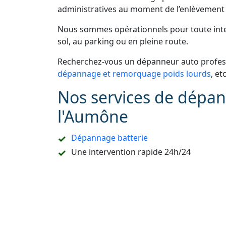
administratives au moment de l’enlèvement 
Nous sommes opérationnels pour toute inter
sol, au parking ou en pleine route.
Recherchez-vous un dépanneur auto profess
dépannage et remorquage poids lourds
, et
Nos services de dépa
l'Aumône
Dépannage batterie
Une intervention rapide 24h/24
Une prestation de
dépannage remorquag
Un accompagnement pour les démarches
Refaire la carte de démarrage de voitur
Le dépannage sur place ou à domicile
Le remorquage en sous-sol