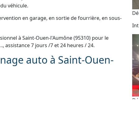
du véhicule.
Dé
vention en garage, en sortie de fourrière, en sous-
In
ionnel à Saint-Ouen-l'Aumône (95310) pour le
c.., assistance 7 jours /7 et 24 heures / 24.
nnage auto à Saint-Ouen-
Dé
e scooter et moto
 administratives
As
e perdue ou ne fonctionne plus
24