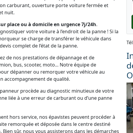
on carburant, ouverture porte voiture fermée et
t nuit.
r place ou à domicile en urgence 7j/24h
.
ostiquer votre voiture à l’endroit de la panne ! Si la
emorqueur se charge de transférer le véhicule dans
Té
 devis complet de l’état de la panne.
I
tez de nos prestations de dépannage et de
d
ion, bus, scooter, moto... Notre équipe de
 pour dépanner ou remorquer votre véhicule au
O
un accompagnement de qualité.
dépanneur procède au diagnostic minutieux de votre
panne liée à une erreur de carburant ou d’une panne
ement hors service, nos épavistes peuvent procéder à
uite remorquée et déposée dans le centre destiné
. Bien sûr, nous vous assisterons dans les démarches