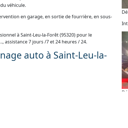
du véhicule.
Dé
vention en garage, en sortie de fourrière, en sous-
In
onnel à Saint-Leu-la-Forêt (95320) pour le
c.., assistance 7 jours /7 et 24 heures / 24.
nage auto à Saint-Leu-la-
Dé
e scooter et moto
 administratives
As
e perdue ou ne fonctionne plus
24