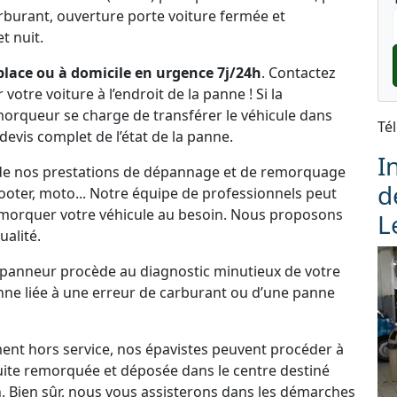
rburant, ouverture porte voiture fermée et
t nuit.
place ou à domicile en urgence 7j/24h
. Contactez
tre voiture à l’endroit de la panne ! Si la
emorqueur se charge de transférer le véhicule dans
Té
 devis complet de l’état de la panne.
I
ez de nos prestations de dépannage et de remorquage
d
cooter, moto... Notre équipe de professionnels peut
morquer votre véhicule au besoin. Nous proposons
L
alité.
dépanneur procède au diagnostic minutieux de votre
panne liée à une erreur de carburant ou d’une panne
ement hors service, nos épavistes peuvent procéder à
uite remorquée et déposée dans le centre destiné
. Bien sûr, nous vous assisterons dans les démarches