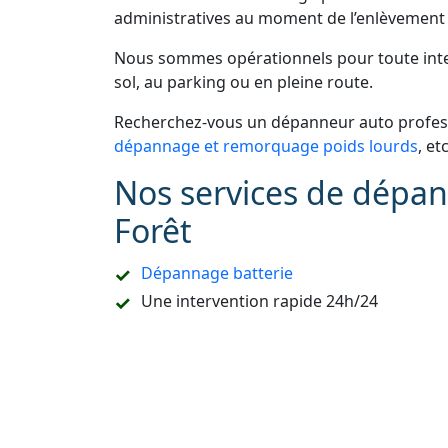
administratives au moment de l’enlèvement 
Nous sommes opérationnels pour toute inter
sol, au parking ou en pleine route.
Recherchez-vous un dépanneur auto professi
dépannage et remorquage poids lourds
, et
Nos services de dépan
Forêt
Dépannage batterie
Une intervention rapide 24h/24
Une prestation de
dépannage remorquag
Un accompagnement pour les démarches
Refaire la carte de démarrage de voitur
Le dépannage sur place ou à domicile
Le remorquage en sous-sol