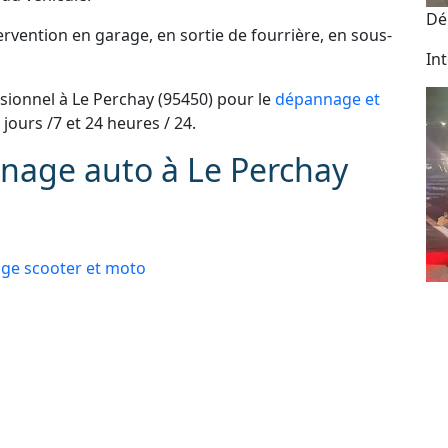
Dé
vention en garage, en sortie de fourrière, en sous-
In
ionnel à Le Perchay (95450) pour le
dépannage et
7 jours /7 et 24 heures / 24.
nage auto à Le Perchay
e scooter et moto
 administratives
Dé
e perdue ou ne fonctionne plus
As
24
 : automobile, véhicule de tourisme, deux roues,