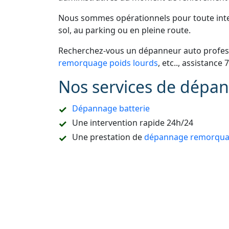
Nous sommes opérationnels pour toute inter
sol, au parking ou en pleine route.
Recherchez-vous un dépanneur auto profess
remorquage poids lourds
, etc.., assistance 
Nos services de dépan
Dépannage batterie
Une intervention rapide 24h/24
Une prestation de
dépannage remorquag
Un accompagnement pour les démarches
Refaire la carte de démarrage de voitur
Le dépannage sur place ou à domicile
Le remorquage en sous-sol
Le dépannage de tous types de véhicules
camion, etc.