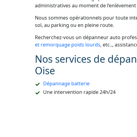
administratives au moment de l’enlèvement 
Nous sommes opérationnels pour toute inter
sol, au parking ou en pleine route.
Recherchez-vous un dépanneur auto profess
et remorquage poids lourds
, etc.., assistan
Nos services de dépan
Oise
Dépannage batterie
Une intervention rapide 24h/24
Une prestation de
dépannage remorquag
Un accompagnement pour les démarches
Refaire la carte de démarrage de voitur
Le dépannage sur place ou à domicile
Le remorquage en sous-sol