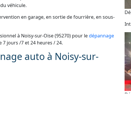
du véhicule.
Dé
vention en garage, en sortie de fourrière, en sous-
In
ionnel à Noisy-sur-Oise (95270) pour le
dépannage
ce 7 jours /7 et 24 heures / 24.
nage auto à Noisy-sur-
Dé
e scooter et moto
 administratives
As
e perdue ou ne fonctionne plus
24