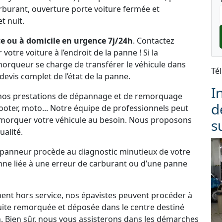
rburant, ouverture porte voiture fermée et
t nuit.
e ou à domicile en urgence 7j/24h
. Contactez
tre voiture à l’endroit de la panne ! Si la
emorqueur se charge de transférer le véhicule dans
Té
 devis complet de l’état de la panne.
I
e nos prestations de dépannage et de remorquage
d
cooter, moto... Notre équipe de professionnels peut
morquer votre véhicule au besoin. Nous proposons
s
alité.
dépanneur procède au diagnostic minutieux de votre
panne liée à une erreur de carburant ou d’une panne
ement hors service, nos épavistes peuvent procéder à
uite remorquée et déposée dans le centre destiné
. Bien sûr, nous vous assisterons dans les démarches