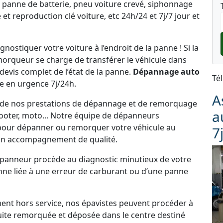
 panne de batterie, pneu voiture crevé, siphonnage
et reproduction clé voiture, etc 24h/24 et 7j/7 jour et
ostiquer votre voiture à l’endroit de la panne ! Si la
emorqueur se charge de transférer le véhicule dans
 devis complet de l’état de la panne.
Dépannage auto
Té
e en urgence 7j/24h.
A
itez de nos prestations de dépannage et de remorquage
a
cooter, moto... Notre équipe de dépanneurs
 pour dépanner ou remorquer votre véhicule au
7
un accompagnement de qualité.
dépanneur procède au diagnostic minutieux de votre
panne liée à une erreur de carburant ou d’une panne
ement hors service, nos épavistes peuvent procéder à
uite remorquée et déposée dans le centre destiné