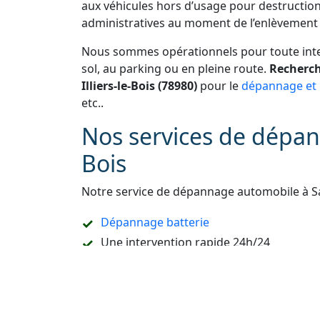
aux véhicules hors d’usage pour destruction
administratives au moment de l’enlèvement 
Nous sommes opérationnels pour toute inter
sol, au parking ou en pleine route.
Recherch
Illiers-le-Bois (78980)
pour le
dépannage et 
etc..
Nos services de dépann
Bois
Notre service de dépannage automobile à Sai
Dépannage batterie
Une intervention rapide 24h/24
Une prestation de
dépannage remorquag
Un accompagnement pour les démarches
Refaire la carte de démarrage de voitur