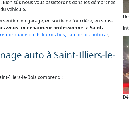
. Bien sûr, nous vous assisterons dans les démarches
du véhicule.
Dé
vention en garage, en sortie de fourrière, en sous-
ez-vous un dépanneur professionnel à Saint-
In
remorquage poids lourds bus, camion ou autocar
,
age auto à Saint-Illiers-le-
nt-Illiers-le-Bois comprend :
Dé
e scooter et moto
As
 administratives
24
e perdue ou ne fonctionne plus