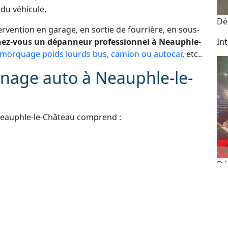
du véhicule.
Dé
vention en garage, en sortie de fourrière, en sous-
ez-vous un dépanneur professionnel à Neauphle-
In
morquage poids lourds bus, camion ou autocar
, etc..
nage auto à Neauphle-le-
Neauphle-le-Château comprend :
Dé
e scooter et moto
 administratives
As
e perdue ou ne fonctionne plus
24