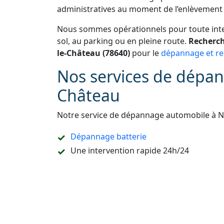
administratives au moment de l’enlèvement 
Nous sommes opérationnels pour toute inter
sol, au parking ou en pleine route.
Recherch
le-Château (78640)
pour le
dépannage et re
Nos services de dépan
Château
Notre service de dépannage automobile à 
Dépannage batterie
Une intervention rapide 24h/24
Une prestation de
dépannage remorquag
Un accompagnement pour les démarches
Refaire la carte de démarrage de voitur
Le dépannage sur place ou à domicile
Le remorquage en sous-sol