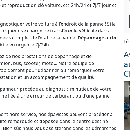
et reproduction clé voiture, etc 24h/24 et 7j/7 jour et
ostiquer votre voiture à l’endroit de la panne ! Si la
emorqueur se charge de transférer le véhicule dans
 devis complet de l’état de la panne.
Dépannage auto
Té
cile en urgence 7j/24h.
A
tez de nos prestations de dépannage et de
a
ion, bus, scooter, moto... Notre équipe de
r rapidement pour dépanner ou remorquer votre
C
estation et un accompagnement de qualité.
dépanneur procède au diagnostic minutieux de votre
panne liée à une erreur de carburant ou d’une panne
ement hors service, nos épavistes peuvent procéder à
uite remorquée et déposée dans le centre destiné
. Bien sûr, nous vous assisterons dans les démarches