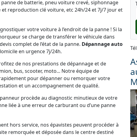
 panne de batterie, pneu voiture crevé, siphonnage
et reproduction clé voiture, etc 24h/24 et 7j/7 jour et
ostiquer votre voiture à l’endroit de la panne ! Si la
emorqueur se charge de transférer le véhicule dans
 devis complet de l’état de la panne.
Dépannage auto
Té
domicile en urgence 7j/24h.
A
rofitez de nos prestations de dépannage et de
a
ion, bus, scooter, moto... Notre équipe de
r rapidement pour dépanner ou remorquer votre
M
estation et un accompagnement de qualité.
dépanneur procède au diagnostic minutieux de votre
panne liée à une erreur de carburant ou d’une panne
ement hors service, nos épavistes peuvent procéder à
uite remorquée et déposée dans le centre destiné