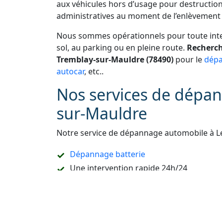
aux véhicules hors d’usage pour destruction
administratives au moment de l’enlèvement 
Nous sommes opérationnels pour toute inter
sol, au parking ou en pleine route.
Recherch
Tremblay-sur-Mauldre (78490)
pour le
dépa
autocar
, etc..
Nos services de dépan
sur-Mauldre
Notre service de dépannage automobile à 
Dépannage batterie
Une intervention rapide 24h/24
Une prestation de
dépannage remorquag
Un accompagnement pour les démarches
Refaire la carte de démarrage de voitur