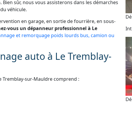
. Bien sûr, nous vous assisterons dans les démarches
du véhicule.
Dé
vention en garage, en sortie de fourrière, en sous-
ez-vous un dépanneur professionnel à Le
In
nnage et remorquage poids lourds bus, camion ou
nage auto à Le Tremblay-
Le Tremblay-sur-Mauldre comprend :
Dé
e scooter et moto
As
 administratives
24
e perdue ou ne fonctionne plus