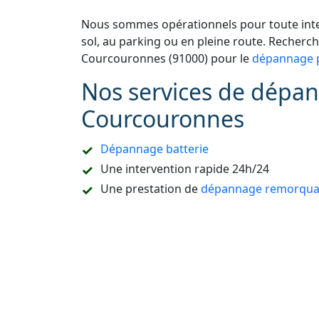
Nous sommes opérationnels pour toute inter
sol, au parking ou en pleine route. Recherc
Courcouronnes (91000) pour le
dépannage p
Nos services de dépan
Courcouronnes
Dépannage batterie
Une intervention rapide 24h/24
Une prestation de
dépannage remorquag
Un accompagnement pour les démarches
Refaire la carte de démarrage de voitur
Le dépannage sur place ou à domicile
Le remorquage en sous-sol
Le dépannage de tous types de véhicules
camion, etc.