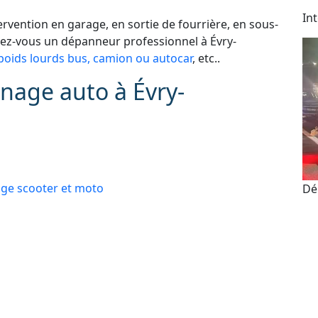
In
vention en garage, en sortie de fourrière, en sous-
hez-vous un dépanneur professionnel à Évry-
oids lourds bus, camion ou autocar
, etc..
nage auto à Évry-
e scooter et moto
Dé
 administratives
As
e perdue ou ne fonctionne plus
24
 : automobile, véhicule de tourisme, deux roues,