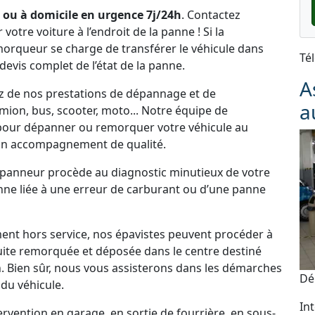
 ou à domicile en urgence 7j/24h
. Contactez
tre voiture à l’endroit de la panne ! Si la
emorqueur se charge de transférer le véhicule dans
Té
 devis complet de l’état de la panne.
A
tez de nos prestations de dépannage et de
a
ion, bus, scooter, moto... Notre équipe de
 pour dépanner ou remorquer votre véhicule au
un accompagnement de qualité.
dépanneur procède au diagnostic minutieux de votre
panne liée à une erreur de carburant ou d’une panne
ement hors service, nos épavistes peuvent procéder à
uite remorquée et déposée dans le centre destiné
. Bien sûr, nous vous assisterons dans les démarches
Dé
du véhicule.
In
vention en garage, en sortie de fourrière, en sous-