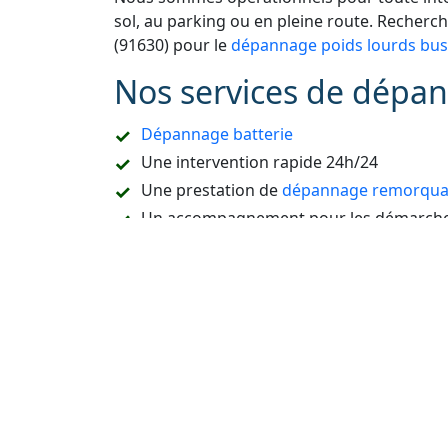
sol, au parking ou en pleine route. Recherc
(91630) pour le
dépannage poids lourds bus
Nos services de dépan
Dépannage batterie
Une intervention rapide 24h/24
Une prestation de
dépannage remorquag
Un accompagnement pour les démarches
Refaire la carte de démarrage de voitur
Le dépannage sur place ou à domicile
Le remorquage en sous-sol
Le dépannage de tous types de véhicules
camion, etc.
L’ouverture de portière de voiture sans c
La destruction de véhicule
La vidange du réservoir ou un dépannag