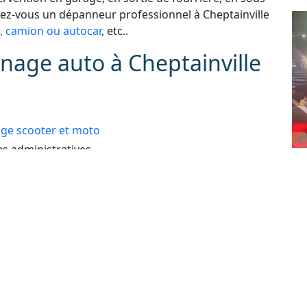
hez-vous un dépanneur professionnel à Cheptainville
, camion ou autocar
, etc..
nage auto à Cheptainville
e scooter et moto
 administratives
Dé
e perdue ou ne fonctionne plus
As
24
 : automobile, véhicule de tourisme, deux roues,
lé
e erreur de carburant