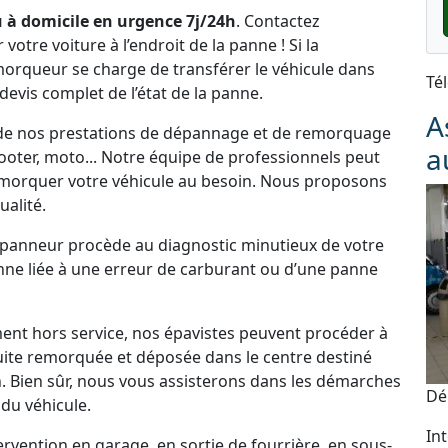
 à domicile en urgence 7j/24h
. Contactez
tre voiture à l’endroit de la panne ! Si la
emorqueur se charge de transférer le véhicule dans
Té
 devis complet de l’état de la panne.
A
z de nos prestations de dépannage et de remorquage
a
cooter, moto... Notre équipe de professionnels peut
morquer votre véhicule au besoin. Nous proposons
alité.
dépanneur procède au diagnostic minutieux de votre
panne liée à une erreur de carburant ou d’une panne
ement hors service, nos épavistes peuvent procéder à
uite remorquée et déposée dans le centre destiné
. Bien sûr, nous vous assisterons dans les démarches
Dé
du véhicule.
In
vention en garage, en sortie de fourrière, en sous-