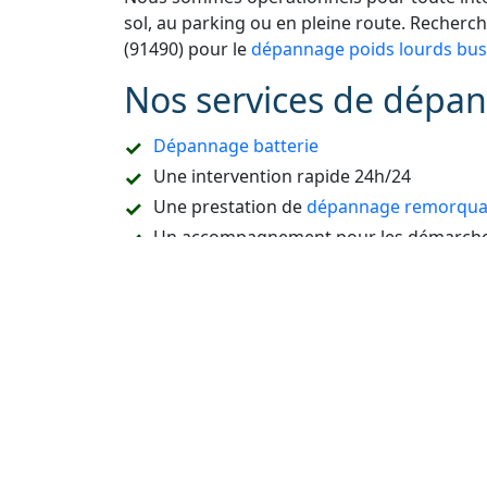
sol, au parking ou en pleine route. Recher
(91490) pour le
dépannage poids lourds bus
Nos services de dépa
Dépannage batterie
Une intervention rapide 24h/24
Une prestation de
dépannage remorquag
Un accompagnement pour les démarches
Refaire la carte de démarrage de voitur
Le dépannage sur place ou à domicile
Le remorquage en sous-sol
Le dépannage de tous types de véhicules
camion, etc.
L’ouverture de portière de voiture sans c
La destruction de véhicule
La vidange du réservoir ou un dépannag