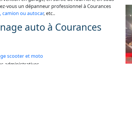
chez-vous un dépanneur professionnel à Courances
, camion ou autocar
, etc..
nnage auto à Courances
e scooter et moto
 administratives
Dé
e perdue ou ne fonctionne plus
As
24
 : automobile, véhicule de tourisme, deux roues,
lé
e erreur de carburant