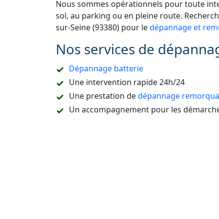
Nous sommes opérationnels pour toute inter
sol, au parking ou en pleine route. Recherc
sur-Seine (93380) pour le
dépannage et rem
Nos services de dépannage
Dépannage batterie
Une intervention rapide 24h/24
Une prestation de
dépannage remorquag
Un accompagnement pour les démarches
Refaire la carte de démarrage de voitur
Le dépannage sur place ou à domicile
Le remorquage en sous-sol
Le dépannage de tous types de véhicules
camion, etc.
L’ouverture de portière de voiture sans c
La destruction de véhicule
La vidange du réservoir ou un dépannag