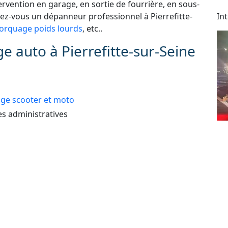
vention en garage, en sortie de fourrière, en sous-
hez-vous un dépanneur professionnel à Pierrefitte-
In
orquage poids lourds
, etc..
 auto à Pierrefitte-sur-Seine
e scooter et moto
 administratives
e perdue ou ne fonctionne plus
Dé
As
 : automobile, véhicule de tourisme, deux roues,
24
lé
e erreur de carburant