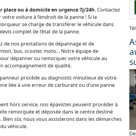
r place ou à domicile en urgence 7j/24h
. Contactez
tre voiture à l’endroit de la panne ! Si la
emorqueur se charge de transférer le véhicule dans
Té
 devis complet de l’état de la panne.
A
tez de nos prestations de dépannage et de
a
ion, bus, scooter, moto... Notre équipe de
 pour dépanner ou remorquer votre véhicule au
s
un accompagnement de qualité.
dépanneur procède au diagnostic minutieux de votre
panne liée à une erreur de carburant ou d’une panne
ement hors service, nos épavistes peuvent procéder à
uite remorquée et déposée dans le centre destiné
. Bien sûr, nous vous assisterons dans les démarches
du véhicule.
Dé