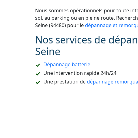
Nous sommes opérationnels pour toute inter
sol, au parking ou en pleine route. Recher
Seine (94480) pour le
dépannage et remorqu
Nos services de dépan
Seine
Dépannage batterie
Une intervention rapide 24h/24
Une prestation de
dépannage remorquag
Un accompagnement pour les démarches
Refaire la carte de démarrage de voitur
Le dépannage sur place ou à domicile
Le remorquage en sous-sol
Le dépannage de tous types de véhicules
camion, etc.