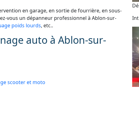
Dé
vention en garage, en sortie de fourrière, en sous-
chez-vous un dépanneur professionnel à Ablon-sur-
In
age poids lourds
, etc..
nage auto à Ablon-sur-
e scooter et moto
 administratives
Dé
e perdue ou ne fonctionne plus
As
24
 : automobile, véhicule de tourisme, deux roues,